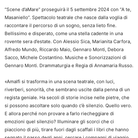
“Scene d’aMare” proseguirà il 5 settembre 2024 con “A te,
Masaniello”. Spettacolo teatrale che nasce dalla voglia di
raccontare il percorso di un sogno, senza lieto fine.
Bellissimo e disperato, come una stella cadente in una
rovente sera d’estate. Con Alessio Sica, Marianita Carfora,
Alfredo Mundo, Riccardo Maio, Gennaro Monti, Debora
Sacco, Michele Costantino. Musiche e Sonorizzazioni di
Gennaro Monti. Drammaturgia e Regia di Annamaria Russo.
«Amalfi si trasforma in una scena teatrale, con luci,
riverberi, sonorità, che sembrano uscite dalla penna di un
regista geniale. Ha secoli di storie incise nelle pietre, che
si possono ascoltare solo quando c’è silenzio. Quello vero.
E allora perché non provare a farlo riecheggiare di
emozioni quel silenzio? Illuminare gli scorci che ci
piacciono di più, tirare fuori dagli scaffali i libri che hanno
segnato il passo degli anni, cercare i compagni di viaggio,