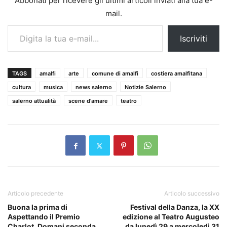
Abbonati per ricevere gli ultimi articoli inviati alla tua e-
mail.
Digita la tua e-mail...
Iscriviti
TAGS
amalfi
arte
comune di amalfi
costiera amalfitana
cultura
musica
news salerno
Notizie Salerno
salerno attualità
scene d'amare
teatro
Articolo precedente
Articolo successivo
Buona la prima di
Festival della Danza, la XX
Aspettando il Premio
edizione al Teatro Augusteo
Charlot. Domani seconda
da lunedì 29 a mercoledì 31