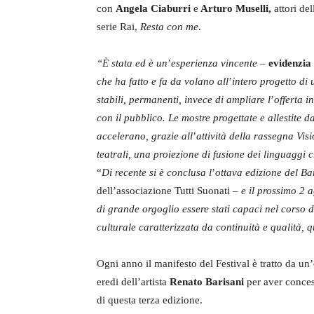
con
Angela Ciaburri
e
Arturo Muselli,
attori del
serie Rai,
Resta con me
.
“È stata ed è un
’
esperienza vincente –
evidenzia
che ha fatto e fa da volano all
’
intero progetto di
stabili, permanenti, invece di ampliare l
’
offerta i
con il pubblico. Le mostre progettate e allestite da
accelerano, grazie all
’
attività della rassegna Visi
teatrali, una proiezione di fusione dei linguaggi c
“
Di recente si è conclusa l
’
ottava edizione del Ba
dell’associazione Tutti Suonati
– e il prossimo 2 a
di grande orgoglio essere stati capaci nel corso
culturale caratterizzata da continuità e qualità, q
Ogni anno il manifesto del Festival è tratto da un’
eredi dell’artista
Renato Barisani
per aver conce
di questa terza edizione.