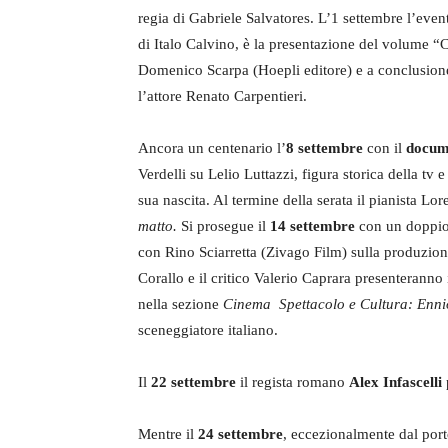
regia di Gabriele Salvatores. L’1 settembre l’even
di Italo Calvino, è la presentazione del volume “C
Domenico Scarpa (Hoepli editore) e a conclusione l
l’attore Renato Carpentieri.
Ancora un centenario l’
8 settembre
con il
docum
Verdelli su Lelio Luttazzi, figura storica della tv 
sua nascita. Al termine della serata il pianista Lo
matto.
Si prosegue il
14 settembre
con un doppio
con Rino Sciarretta (Zivago Film) sulla produzione 
Corallo e il critico Valerio Caprara presenterann
nella sezione
Cinema Spettacolo e Cultura: Ennio
sceneggiatore italiano.
Il
22 settembre
il regista romano
Alex Infascelli
Mentre il
24 settembre
, eccezionalmente dal port