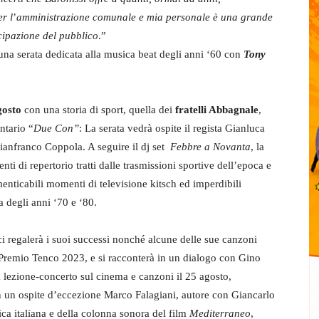
er l
’
amministrazione comunale e mia personale è una grande
cipazione del pubblico
.”
na serata dedicata alla musica beat degli anni ‘60 con
Tony
gosto
con una storia di sport, quella dei
fratelli Abbagnale
,
ntario “
Due Con”
: La serata vedrà ospite il regista Gianluca
ianfranco Coppola. A seguire il dj set
Febbre a Novanta
, la
i di repertorio tratti dalle trasmissioni sportive dell’epoca e
enticabili momenti di televisione kitsch ed imperdibili
a degli anni ‘70 e ‘80.
i regalerà i suoi successi nonché alcune delle sue canzoni
al Premio Tenco 2023, e si racconterà in un dialogo con Gino
a lezione-concerto sul cinema e canzoni il 25 agosto,
on un ospite d’eccezione Marco Falagiani, autore con Giancarlo
ica italiana e della colonna sonora del film
Mediterraneo
,