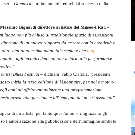
la serie
Gomorra
e ultimamente reduci dal successo della
 Massimo Bignardi direttore artistico del Museo-FRaC
–
 un luogo
non più chiuso al tradizionale spazio di esposizioni
n direzione di un nuovo rapporto da tessere con la creatività e
 oltre vent
’
anni testimoniano tale scelta e che
oggi
onnaire, agli incontri dedicati alla lettura, alle performance
reativi.
”
ronissi Blues Festival –
dichiara Fabio Clarizia, presidente
gosto inizia la terza edizione di Visionnaire, per noi è motivo
 degli anni ad offrire annualmente una programmazione
uesto grazie alla passione e all
’
impegno dei nostri associati”.
opera di un artista, per tanto quest’anno si ringraziano gli
sso l’autorizzazione alla pubblicazione dell’immagine simbolo