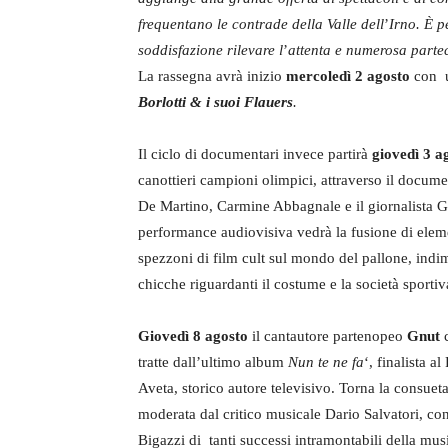
frequentano le contrade della Valle dell
’
Irno. È p
soddisfazione rilevare l
’
attenta e numerosa parte
La rassegna avrà inizio
mercoledì 2 agosto
con u
Borlotti & i suoi Flauers
.
Il ciclo di documentari invece partirà
giovedì 3 a
canottieri campioni olimpici, attraverso il docume
De Martino, Carmine Abbagnale e il giornalista G
performance audiovisiva vedrà la fusione di element
spezzoni di film cult sul mondo del pallone, indim
chicche riguardanti il costume e la società sportiv
Giovedì 8 agosto
il cantautore partenopeo
Gnut
c
tratte dall’ultimo album
Nun te ne fa
‘, finalista 
Aveta, storico autore televisivo. Torna la consuet
moderata dal critico musicale Dario Salvatori, c
Bigazzi di tanti successi intramontabili della mus