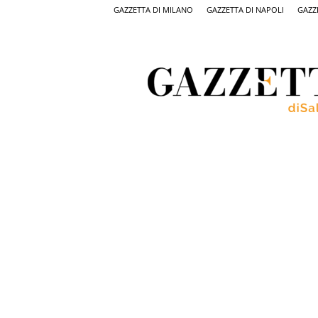
GAZZETTA DI MILANO
GAZZETTA DI NAPOLI
GAZZ
Gazzetta
di
Salerno,
il
quotidiano
on
line
di
Salerno