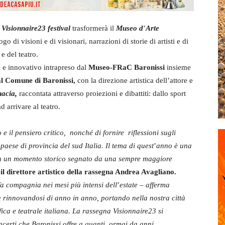
i
Visionnaire23 festival
trasformerà il
Museo d
’
Arte
go di visioni e di visionari, narrazioni di storie di artisti e di
 e del teatro.
e e innovativo intrapreso dal
Museo-FRaC Baronissi
insieme
dal Comune di Baronissi,
con la direzione artistica dell’attore e
nacia,
raccontata attraverso proiezioni e dibattiti: dallo sport
ad arrivare al teatro.
o e il pensiero critico, nonché di fornire riflessioni sugli
aese di provincia del sud Italia. Il tema di quest
’
anno
è una
e, in un momento storico segnato da una sempre maggiore
 il direttore artistico della rassegna Andrea Avagliano.
fa compagnia nei mesi più intensi dell
’
estate – afferma
a rinnovandosi di anno in anno, portando nella nostra città
ica e teatrale italiana. La rassegna Visionnaire23 si
ncerti che Baronissi offre a quanti, ormai da anni,