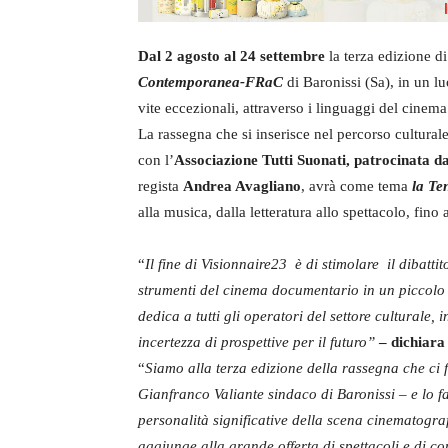
Dal 2 agosto al 24 settembre
la terza edizione d
Contemporanea-FRaC
di Baronissi (Sa), in un luo
vite eccezionali, attraverso i linguaggi del cinema
La rassegna che si inserisce nel percorso cultural
con l’
Associazione Tutti Suonati, patrocinata 
regista
Andrea Avagliano
,
avrà come tema
la Te
alla musica, dalla letteratura allo spettacolo, fino 
“
Il fine di Visionnaire23 è di stimolare il dibattit
strumenti del cinema documentario in un piccolo p
dedica a tutti gli operatori del settore cultural
incertezza di prospettive per il futuro”
– dichiara
“
Siamo alla terza edizione della rassegna che ci 
Gianfranco Valiante sindaco di Baronissi – e lo f
personalità significative della scena cinematograf
aggiunge alla grande offerta di spettacoli e di co