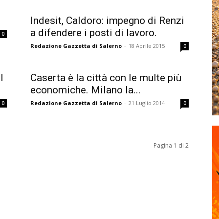
Indesit, Caldoro: impegno di Renzi
a difendere i posti di lavoro.
0
Redazione Gazzetta di Salerno
-
18 Aprile 2015
0
I
Caserta è la città con le multe più
economiche. Milano la...
Redazione Gazzetta di Salerno
-
21 Luglio 2014
0
0
Pagina 1 di 2