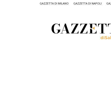
GAZZETTA DI MILANO
GAZZETTA DI NAPOLI
GAZ
Gazzetta
di
Salerno,
il
quotidiano
on
line
di
Salerno