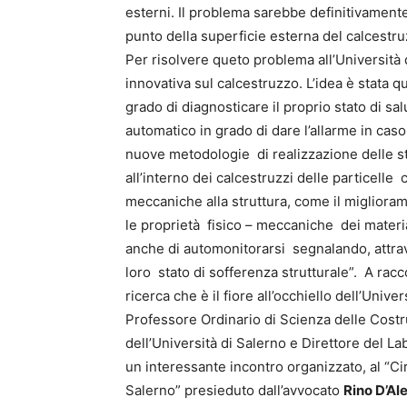
esterni. Il problema sarebbe definitivamente
punto della superficie esterna del calcestruz
Per risolvere queto problema all’Università 
innovativa sul calcestruzzo. L’idea è stata q
grado di diagnosticare il proprio stato di sal
automatico in grado di dare l’allarme in cas
nuove metodologie di realizzazione delle st
all’interno dei calcestruzzi delle particelle
meccaniche alla struttura, come il migliora
le proprietà fisico – meccaniche dei materia
anche di automonitorarsi segnalando, attraver
loro stato di sofferenza strutturale”. A racc
ricerca che è il fiore all’occhiello dell’Unive
Professore Ordinario di Scienza delle Costru
dell’Università di Salerno e Direttore del La
un interessante incontro organizzato, al “Ci
Salerno” presieduto dall’avvocato
Rino D’Al