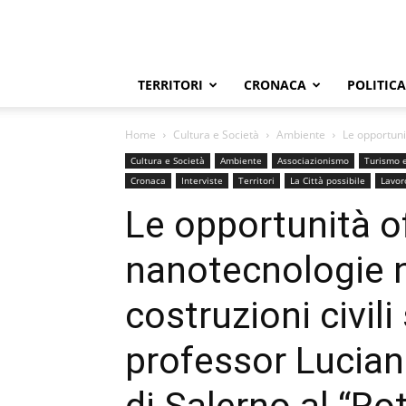
TERRITORI
CRONACA
POLITICA
Home
Cultura e Società
Ambiente
Le opportunit
Cultura e Società
Ambiente
Associazionismo
Turismo e
Cronaca
Interviste
Territori
La Città possibile
Lavor
Le opportunità of
nanotecnologie n
costruzioni civili
professor Lucian