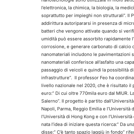
l’elettronica, la chimica, la biologia, la medi
soprattutto per impieghi non strutturali”. I
addirittura autoripararsi in presenza di micr
batteri che vengono attivate quando si verif
umidità può essere assorbito rapidamente l’
corrosione, e generare carbonato di calcio che
nanomateriali includono le pavimentazioni str
nanomateriali conferisce all’asfalto una capac
passaggio di veicoli e quindi la possibilità 
infrastrutture”. Il professor Feo ha coordina
livello nazionale nel 2020, che è risultato il 
euro:” Di cui oltre 770mila euro dal MIUR. La
Salerno”. Il progetto è partito dall’Universit
Napoli, Parma, Reggio Emilia e l’Università 
l’Università di Hong Kong e con l’Università
nata l’idea di iniziare questa ricerca:” Da un
disse:” C’è tanto spazio laggiù in fondo” rif