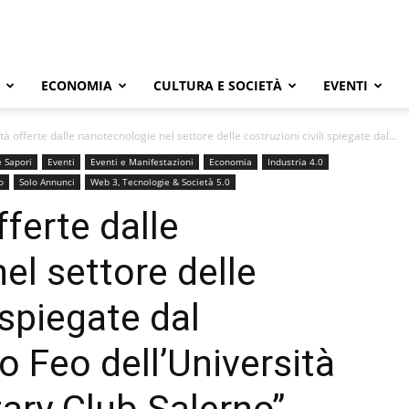
ECONOMIA
CULTURA E SOCIETÀ
EVENTI
à offerte dalle nanotecnologie nel settore delle costruzioni civili spiegate dal...
 Sapori
Eventi
Eventi e Manifestazioni
Economia
Industria 4.0
o
Solo Annunci
Web 3, Tecnologie & Società 5.0
ferte dalle
el settore delle
 spiegate dal
o Feo dell’Università