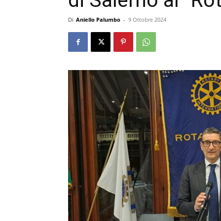
di Salerno al “Ro
Di
Aniello Palumbo
-
9 Ottobre 2024