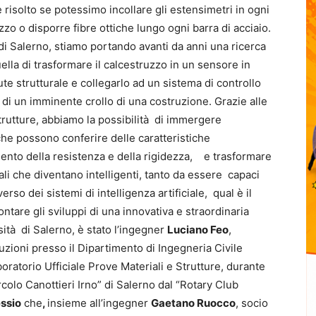
 risolto se potessimo incollare gli estensimetri in ogni
zo o disporre fibre ottiche lungo ogni barra di acciaio.
di Salerno, stiamo portando avanti da anni una ricerca
uella di trasformare il calcestruzzo in un sensore in
ute strutturale e collegarlo ad un sistema di controllo
o di un imminente crollo di una costruzione. Grazie alle
rutture, abbiamo la possibilità di immergere
 che possono conferire delle caratteristiche
mento della resistenza e della rigidezza, e trasformare
li che diventano intelligenti, tanto da essere capaci
so dei sistemi di intelligenza artificiale, qual è il
ontare gli sviluppi di una innovativa e straordinaria
rsità di Salerno, è stato l’ingegner
Luciano Feo
,
zioni presso il Dipartimento di Ingegneria Civile
boratorio Ufficiale Prove Materiali e Strutture, durante
rcolo Canottieri Irno” di Salerno dal “Rotary Club
essio
che
,
insieme all’ingegner
Gaetano Ruocco
, socio