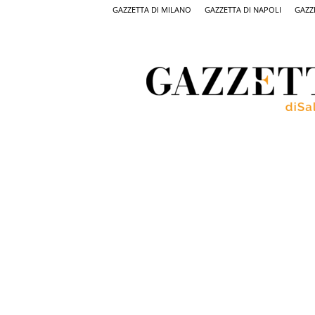
GAZZETTA DI MILANO
GAZZETTA DI NAPOLI
GAZZ
Gazzetta
di
Salerno,
il
quotidiano
on
line
di
Salerno