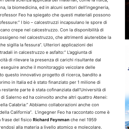
cina, la biomedicina, ed in alcuni settori dell’ingegneria,
l Professor Feo ha spiegato che questi materiali possono
ofessure:” I bio – calcestruzzi incapsulano le spore di
icano crepe nel calcestruzzo. Con la disponibilità di
ossigeno nel calcestruzzo, che altrimenti aiuterebbe la
 sigilla la fessura”. Ulteriori applicazioni dei
adali in calcestruzzo e asfalto:” L’aggiunta di
ità di rilevare la presenza di carichi risultante dal
di eseguire anche il monitoraggio veicolare delle
to questo innovativo progetto di ricerca, bandito a
primo in Italia ed è stato finanziato per 1 milione di
 restante parte è stata cofinanziata dall’Università di
à di Salerno ed ha coinvolto anche altri quattro Atenei:
della Calabria:” Abbiamo collaborazioni anche con
 della California”. L’ingegner Feo ha raccontato come è
a frase del fisico
Richard Feynman
che nel 1959
erendosi alla materia a livello atomico e molecolare.