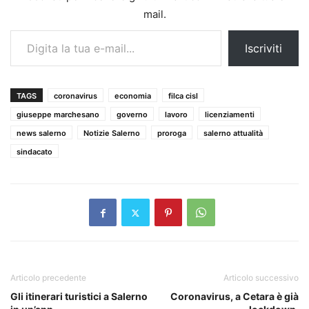
mail.
Digita la tua e-mail...
Iscriviti
TAGS
coronavirus
economia
filca cisl
giuseppe marchesano
governo
lavoro
licenziamenti
news salerno
Notizie Salerno
proroga
salerno attualità
sindacato
Articolo precedente
Articolo successivo
Gli itinerari turistici a Salerno
Coronavirus, a Cetara è già