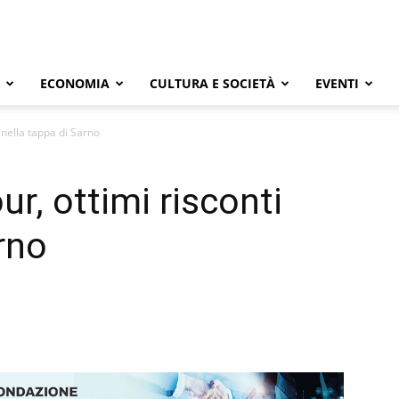
ECONOMIA
CULTURA E SOCIETÀ
EVENTI
i nella tappa di Sarno
ur, ottimi risconti
rno