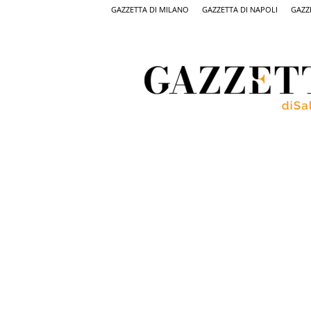
GAZZETTA DI MILANO
GAZZETTA DI NAPOLI
GAZZ
Gazzetta
di
Salerno,
il
quotidiano
on
line
di
Salerno