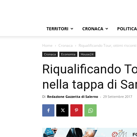
TERRITORI
CRONACA
POLITICA
Home
Cronaca
Riqualificando Tour, ottimi riscont
Cronaca
Economia
House24
Riqualificando To
nella tappa di Sa
Di
Redazione Gazzetta di Salerno
-
29 Settembre 2017