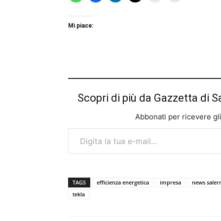
Mi piace:
Scopri di più da Gazzetta di S
Abbonati per ricevere gli u
Digita la tua e-mail...
TAGS
efficienza energetica
impresa
news saler
tekla