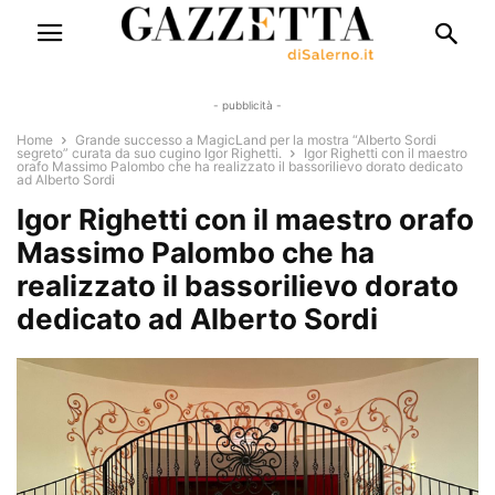
- pubblicità -
Home
Grande successo a MagicLand per la mostra “Alberto Sordi
segreto” curata da suo cugino Igor Righetti.
Igor Righetti con il maestro
orafo Massimo Palombo che ha realizzato il bassorilievo dorato dedicato
ad Alberto Sordi
Igor Righetti con il maestro orafo
Massimo Palombo che ha
realizzato il bassorilievo dorato
dedicato ad Alberto Sordi