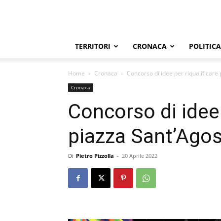
TERRITORI
CRONACA
POLITICA
Home
Cronaca
Concorso di idee per riqualificare
Cronaca
Concorso di idee 
piazza Sant’Agos
Di
Pietro Pizzolla
-
20 Aprile 2022