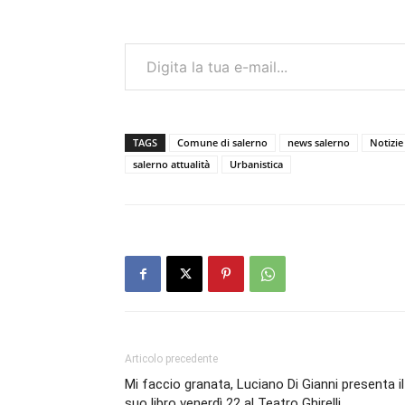
Digita la tua e-mail...
TAGS
Comune di salerno
news salerno
Notizie
salerno attualità
Urbanistica
Articolo precedente
Mi faccio granata, Luciano Di Gianni presenta il
suo libro venerdì 22 al Teatro Ghirelli.