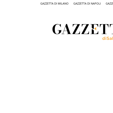
GAZZETTA DI MILANO
GAZZETTA DI NAPOLI
GAZZ
Gazzetta
di
Salerno,
il
quotidiano
on
line
di
Salerno