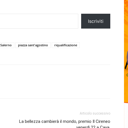
Iscriviti
 Salerno
piazza sant'agostino
riqualificazione
Articolo successivo
La bellezza cambierà il mondo, premio Il Cireneo
venerdì 22 a Cava.