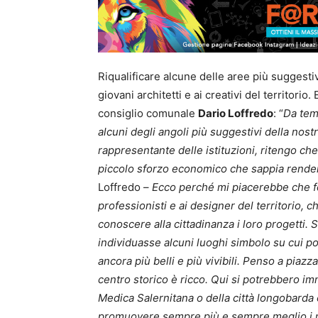
Riqualificare alcune delle aree più suggestiv
giovani architetti e ai creativi del territori
consiglio comunale
Dario Loffredo
: “
Da temp
alcuni degli angoli più suggestivi della nost
rappresentante delle istituzioni, ritengo che
piccolo sforzo economico che sappia render
Loffredo –
Ecco perché mi piacerebbe che fo
professionisti e ai designer del territorio, 
conoscere alla cittadinanza i loro progetti
individuasse alcuni luoghi simbolo su cui pot
ancora più belli e più vivibili. Penso a piazz
centro storico è ricco. Qui si potrebbero im
Medica Salernitana o della città longobarda e
promuovere sempre più e sempre meglio i nos