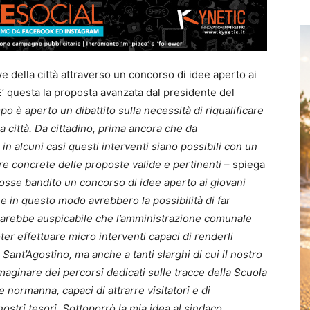
e della città attraverso un concorso di idee aperto ai
o. E’ questa la proposta avanzata dal presidente del
o è aperto un dibattito sulla necessità di riqualificare
ra città. Da cittadino, prima ancora che da
 in alcuni casi questi interventi siano possibili con un
e concrete delle proposte valide e pertinenti
– spiega
sse bandito un concorso di idee aperto ai giovani
che in questo modo avrebbero la possibilità di far
. Sarebbe auspicabile che l’amministrazione comunale
er effettuare micro interventi capaci di renderli
a Sant’Agostino, ma anche a tanti slarghi di cui il nostro
maginare dei percorsi dedicati sulle tracce della Scuola
 normanna, capaci di attrarre visitatori e di
tri tesori. Sottoporrò la mia idea al sindaco