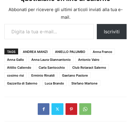
Abbonati per ricevere gli ultimi articoli inviati alla tua e-
mail.
Digita la tua e-mail...
Iscriviti
TAGS
ANDREA MANZI
ANIELLO PALUMBO
Anna Franco
Anna Gallo
Anna Laura Giannantonio
Antonio Vairo
Attilio Caliendo
Carla Santocchio
Club Rotaract Salerno
cosimo risi
Erminio Rinaldi
Gaetano Pastore
Gazzetta di Salerno
Luca Brando
Stefano Martone