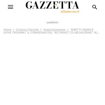
- pubblicità -
Home
Cultura e Società
Associazionismo
“DIRITTI UMANI E
DOVE TROVARLI” IL CONVEGNO DEL “ROTARACT CLUB SALERNO” AL...