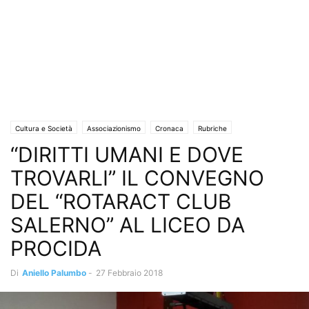
Cultura e Società
Associazionismo
Cronaca
Rubriche
“DIRITTI UMANI E DOVE
Lo Stivale Positivo
Istruzione e Formazione
Scuola
Uncategorized
TROVARLI” IL CONVEGNO
DEL “ROTARACT CLUB
SALERNO” AL LICEO DA
PROCIDA
Di
Aniello Palumbo
-
27 Febbraio 2018