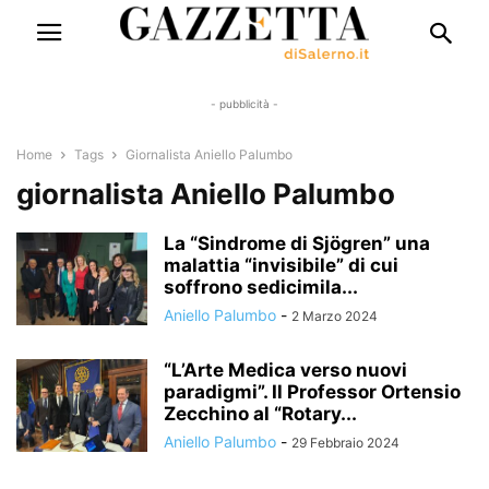
- pubblicità -
Home
Tags
Giornalista Aniello Palumbo
giornalista Aniello Palumbo
La “Sindrome di Sjögren” una
malattia “invisibile” di cui
soffrono sedicimila...
Aniello Palumbo
-
2 Marzo 2024
“L’Arte Medica verso nuovi
paradigmi”. Il Professor Ortensio
Zecchino al “Rotary...
Aniello Palumbo
-
29 Febbraio 2024