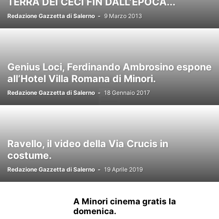
TERRA DEI CECI FIN DALL’EPOCA...
Redazione Gazzetta di Salerno
-
9 Marzo 2013
Genius Loci, Ferdinando Ambrosino espone
all’Hotel Villa Romana di Minori.
Redazione Gazzetta di Salerno
-
18 Gennaio 2017
Ravello, il video della Via Crucis in
costume.
Redazione Gazzetta di Salerno
-
19 Aprile 2019
A Minori cinema gratis la
domenica.