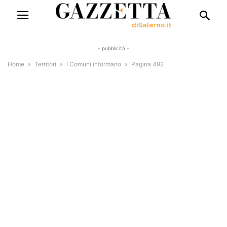
- pubblicità -
Home
Territori
I Comuni informano
Pagina 492