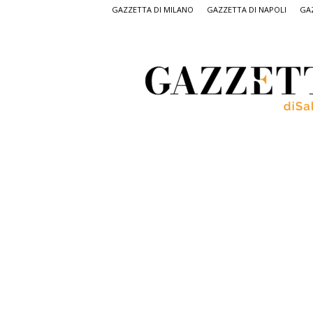
GAZZETTA DI MILANO
GAZZETTA DI NAPOLI
GAZ
Gazzetta
di
Salerno,
il
quotidiano
on
line
di
Salerno