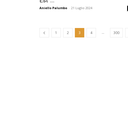
Est”...
Aniello Palumbo
-
21 Luglio 2024
...
1
2
3
4
300