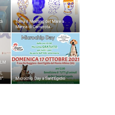
di
Torna il Meeting del Mare a
Marina di Camerota.
ILM
IL
”.
Microchip Day a Sant’Egidio.