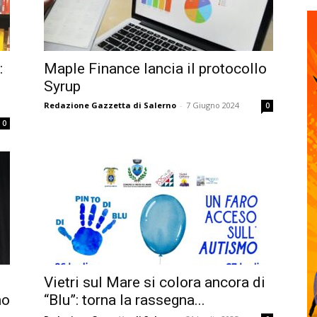
:
Maple Finance lancia il protocollo
Syrup
Redazione Gazzetta di Salerno
-
7 Giugno 2024
0
0
Vietri sul Mare si colora ancora di
no
“Blu”: torna la rassegna...