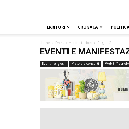
TERRITORI
CRONACA
POLITIC
Home
Eventi e Manifestazioni
Pagina 3
EVENTI E MANIFESTAZ
Eventi religiosi.
Mostre e concerti
Web 3, Tecnolog