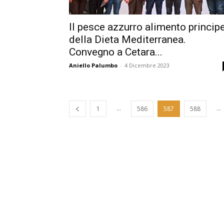
Il pesce azzurro alimento princip
della Dieta Mediterranea.
Convegno a Cetara...
Aniello Palumbo
-
4 Dicembre 2023
...
...
1
586
587
588