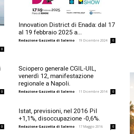
Innovation District di Enada: dal 17
al 19 febbraio 2025 a...
.
Redazione Gazzetta di Salerno
-
19 Dicembre 2024
0
0
i
Sciopero generale CGIL-UIL,
venerdì 12, manifestazione
regionale a Napoli.
Redazione Gazzetta di Salerno
-
11 Dicembre 2014
0
0
Istat, previsioni, nel 2016 Pil
+1,1%, disoccupazione -0,6%.
Redazione Gazzetta di Salerno
-
17 Maggio 2016
0
0