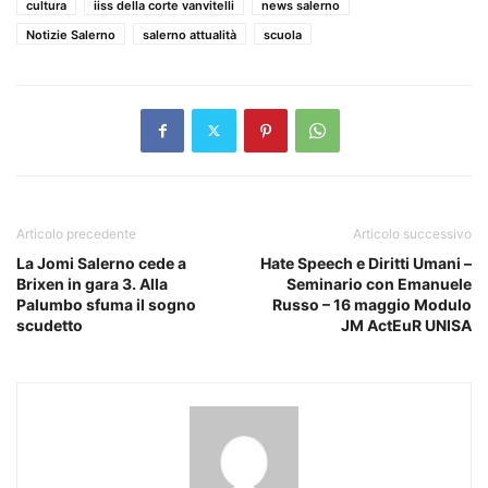
cultura
iiss della corte vanvitelli
news salerno
Notizie Salerno
salerno attualità
scuola
Articolo precedente
Articolo successivo
La Jomi Salerno cede a
Hate Speech e Diritti Umani –
Brixen in gara 3. Alla
Seminario con Emanuele
Palumbo sfuma il sogno
Russo – 16 maggio Modulo
scudetto
JM ActEuR UNISA